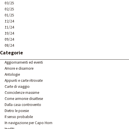
03/25
02/25
01/25
12/24
11/24
10/24
09/24
08/24
Salta blocco Categorie
Categorie
Aggiornamenti ed eventi
Amore e disamore
Antologie
Appunti e carte ritrovate
Carte di viaggio
Coincidenze massime
Come armonie disattese
Dalla casa controvento
Dietro le poesie
Il senso probabile
In navigazione per Capo Horn
Inediti