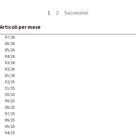
Pagina corrente:
1
Vai a pagina:
2
Successivo
Salta blocco Articoli per mese
Articoli per mese
07/26
06/26
05/26
04/26
03/26
02/26
01/26
12/25
11/25
10/25
09/25
08/25
07/25
06/25
05/25
04/25