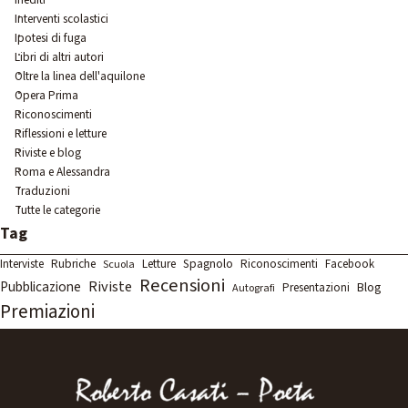
Interventi scolastici
Ipotesi di fuga
Libri di altri autori
Oltre la linea dell'aquilone
Opera Prima
Riconoscimenti
Riflessioni e letture
Riviste e blog
Roma e Alessandra
Traduzioni
Tutte le categorie
Salta blocco Tag
Tag
Rubriche
Letture
Spagnolo
Interviste
Riconoscimenti
Facebook
Scuola
Recensioni
Riviste
Pubblicazione
Blog
Presentazioni
Autografi
Premiazioni