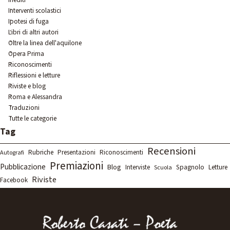
Interventi scolastici
Ipotesi di fuga
Libri di altri autori
Oltre la linea dell'aquilone
Opera Prima
Riconoscimenti
Riflessioni e letture
Riviste e blog
Roma e Alessandra
Traduzioni
Tutte le categorie
Salta blocco Tag
Tag
Recensioni
Rubriche
Presentazioni
Riconoscimenti
Autografi
Premiazioni
Pubblicazione
Blog
Spagnolo
Letture
Interviste
Scuola
Riviste
Facebook