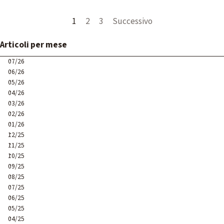
Pagina corrente:
1
Vai a pagina:
2
Vai a pagina:
3
Successivo
Salta blocco Articoli per mese
Articoli per mese
07/26
06/26
05/26
04/26
03/26
02/26
01/26
12/25
11/25
10/25
09/25
08/25
07/25
06/25
05/25
04/25