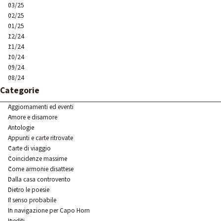
03/25
02/25
01/25
12/24
11/24
10/24
09/24
08/24
Salta blocco Categorie
Categorie
Aggiornamenti ed eventi
Amore e disamore
Antologie
Appunti e carte ritrovate
Carte di viaggio
Coincidenze massime
Come armonie disattese
Dalla casa controvento
Dietro le poesie
Il senso probabile
In navigazione per Capo Horn
Inediti