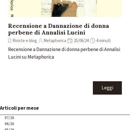
Recensione a Dannazione di donna
perbene di Annalisi Lucini
Riviste e blog
Metaphorica
25/06/24
4 minuti
Recensione a Dannazione di donna perbene di Annalisi
Lucini su Metaphorica
Leggi
Salta blocco Articoli per mese
Articoli per mese
07/26
06/26
05/26