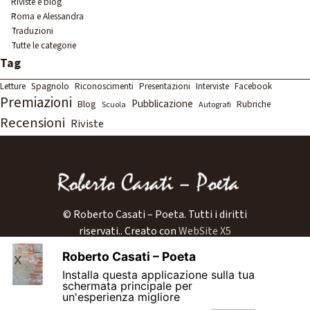
Riviste e blog
Roma e Alessandra
Traduzioni
Tutte le categorie
Salta blocco Tag
Tag
Letture
Spagnolo
Riconoscimenti
Presentazioni
Interviste
Facebook
Premiazioni
Pubblicazione
Blog
Rubriche
Scuola
Autografi
Recensioni
Riviste
© Roberto Casati – Poeta. Tutti i diritti
riservati..
Creato con
WebSite X5
Home
Roberto Casati – Poeta
X
Biografia
Installa questa applicazione sulla tua
Libri
schermata principale per
un'esperienza migliore
Blog