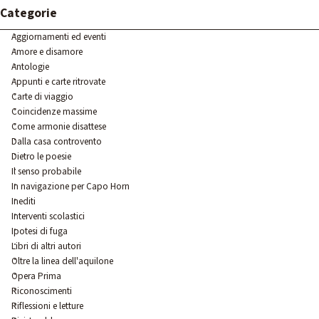
Salta blocco Categorie
Categorie
Aggiornamenti ed eventi
Amore e disamore
Antologie
Appunti e carte ritrovate
Carte di viaggio
Coincidenze massime
Come armonie disattese
Dalla casa controvento
Dietro le poesie
Il senso probabile
In navigazione per Capo Horn
Inediti
Interventi scolastici
Ipotesi di fuga
Libri di altri autori
Oltre la linea dell'aquilone
Opera Prima
Riconoscimenti
Riflessioni e letture