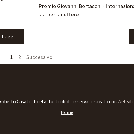
Premio Giovanni Bertacchi - Internazional
sta per smettere
Leggi
Pagina corrente:
1
Vai a pagina:
2
Successivo
oberto Casati – Poeta. Tutti i diritti riservati..
Creato con
WebSite
Home
Biografia
Libri