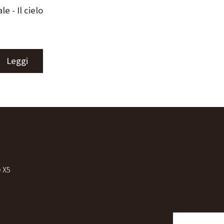
e - Il cielo
Leggi
 X5