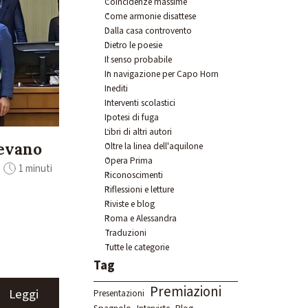
Coincidenze massime
Come armonie disattese
Dalla casa controvento
Dietro le poesie
Il senso probabile
In navigazione per Capo Horn
Inediti
Interventi scolastici
Ipotesi di fuga
Libri di altri autori
gevano
Oltre la linea dell'aquilone
Opera Prima
1 minuti
Riconoscimenti
Riflessioni e letture
Riviste e blog
Roma e Alessandra
Traduzioni
Tutte le categorie
Salta blocco Tag
Tag
Premiazioni
Leggi
Presentazioni