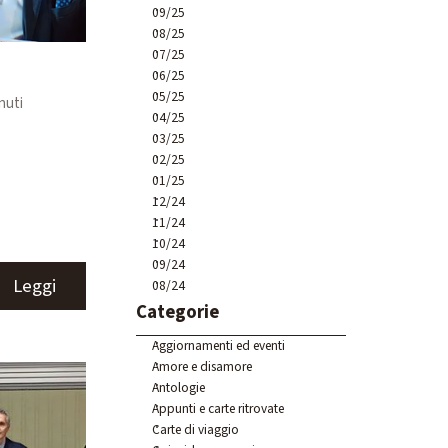
09/25
08/25
07/25
06/25
05/25
nuti
04/25
03/25
02/25
01/25
12/24
11/24
10/24
09/24
Leggi
08/24
Salta blocco Categorie
Categorie
Aggiornamenti ed eventi
Amore e disamore
Antologie
Appunti e carte ritrovate
Carte di viaggio