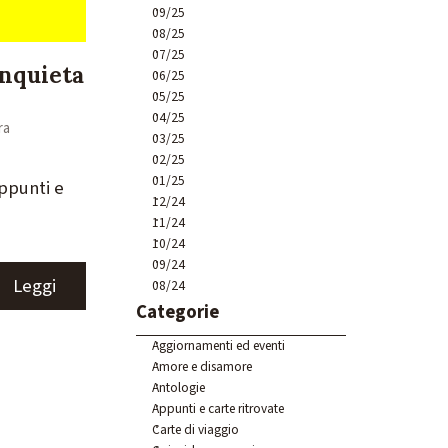
09/25
08/25
07/25
inquieta
06/25
05/25
04/25
ra
03/25
02/25
01/25
Appunti e
12/24
11/24
10/24
09/24
Leggi
08/24
Salta blocco Categorie
Categorie
Aggiornamenti ed eventi
Amore e disamore
Antologie
Appunti e carte ritrovate
Carte di viaggio