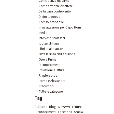
Coincidenze massime
Come armonie disattese
Dalla casa controvento
Dietro le poesie
Il senso probabile
In navigazione per Capo Horn
Inediti
Interventi scolastici
Ipotesi di fuga
Libri di altri autori
Oltre la linea dell'aquilone
Opera Prima
Riconoscimenti
Riflessioni e letture
Riviste e blog
Roma e Alessandra
Traduzioni
Tutte le categorie
Salta blocco Tag
Tag
Rubriche
Blog
Letture
Autografi
Riconoscimenti
Facebook
Scuola