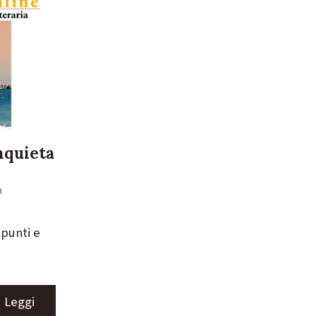
nquieta
a
ppunti e
Leggi