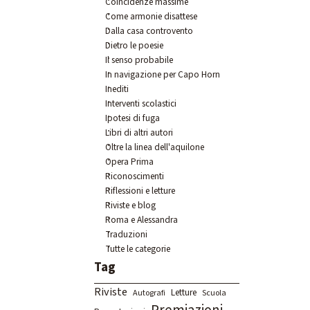
Coincidenze massime
Come armonie disattese
Dalla casa controvento
Dietro le poesie
Il senso probabile
In navigazione per Capo Horn
Inediti
Interventi scolastici
Ipotesi di fuga
Libri di altri autori
Oltre la linea dell'aquilone
Opera Prima
Riconoscimenti
Riflessioni e letture
Riviste e blog
Roma e Alessandra
Traduzioni
Tutte le categorie
Salta blocco Tag
Tag
Riviste
Letture
Autografi
Scuola