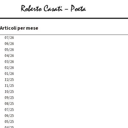
Vai ai contenuti
Salta menù
Salta blocco Articoli per mese
Articoli per mese
07/26
06/26
05/26
04/26
03/26
02/26
01/26
12/25
11/25
10/25
09/25
08/25
07/25
06/25
05/25
04/25