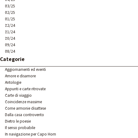
03/25
02/25
01/25
12/24
11/24
10/24
09/24
08/24
Salta blocco Categorie
Categorie
Aggiornamenti ed eventi
Amore e disamore
Antologie
Appunti e carte ritrovate
Carte di viaggio
Coincidenze massime
Come armonie disattese
Dalla casa controvento
Dietro le poesie
Il senso probabile
In navigazione per Capo Horn