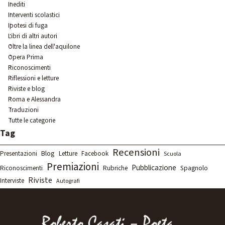
Inediti
Interventi scolastici
Ipotesi di fuga
Libri di altri autori
Oltre la linea dell'aquilone
Opera Prima
Riconoscimenti
Riflessioni e letture
Riviste e blog
Roma e Alessandra
Traduzioni
Tutte le categorie
Salta blocco Tag
Tag
Recensioni
Blog
Letture
Presentazioni
Facebook
Scuola
Premiazioni
Pubblicazione
Rubriche
Spagnolo
Riconoscimenti
Riviste
Interviste
Autografi