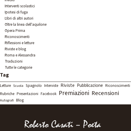
Interventi scolastici
Ipotesi di fuga
Libri di altri autori
Oltre la linea dell'aquilone
Opera Prima
Riconoscimenti
Riflessioni e letture
Riviste e blog
Roma e Alessandra
Traduzioni
Tutte le categorie
Salta blocco Tag
Tag
Riviste
Pubblicazione
Letture
Spagnolo
Interviste
Riconoscimenti
Scuola
Premiazioni
Recensioni
Rubriche
Presentazioni
Facebook
Blog
Autografi