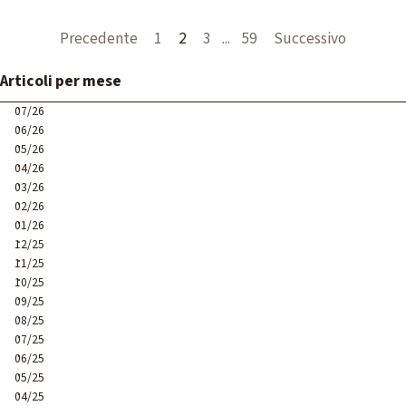
Precedente
Vai a pagina:
1
Pagina corrente:
2
Vai a pagina:
3
...
Vai a pagina:
59
Successivo
Salta blocco Articoli per mese
Articoli per mese
07/26
06/26
05/26
04/26
03/26
02/26
01/26
12/25
11/25
10/25
09/25
08/25
07/25
06/25
05/25
04/25