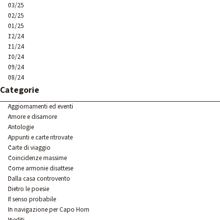
03/25
02/25
01/25
12/24
11/24
10/24
09/24
08/24
Salta blocco Categorie
Categorie
Aggiornamenti ed eventi
Amore e disamore
Antologie
Appunti e carte ritrovate
Carte di viaggio
Coincidenze massime
Come armonie disattese
Dalla casa controvento
Dietro le poesie
Il senso probabile
In navigazione per Capo Horn
Inediti