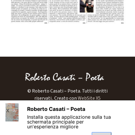
© Roberto Casati – Poeta. Tutti i diritti
riservati..
Creato con
WebSite X5
Home
Roberto Casati – Poeta
X
Biografia
Installa questa applicazione sulla tua
Libri
schermata principale per
un'esperienza migliore
Blog