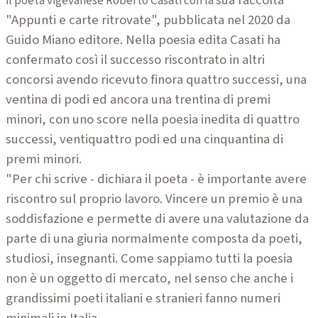
sua raccolta
il poeta vigevanese Roberto Casati con la
"Appunti e carte ritrovate", pubblicata nel
2020 da
Guido Miano editore. Nella poesia edita Ca
sati ha
confermato così il successo riscontrato in altri
concorsi avendo ricevuto finora quattro successi, una
ventina di podi ed ancora una trentina di premi
mino
ri, con uno score nella poesia inedita di quattro
suc
cessi, ventiquattro podi ed una cinquantina di
premi
minori.
"Per chi scrive - dichiara il poeta - è importan
te avere
riscontro sul proprio lavoro. Vincere un pre
mio è una
soddisfazione e permette di ave
re una valutazione da
parte di una giuria
normalmente composta da poeti,
studiosi,
insegnanti. Come sappiamo tutti la poe
sia
non è un oggetto di mercato, nel sen
so che anche i
grandissimi poeti italiani e
stranieri fanno numeri