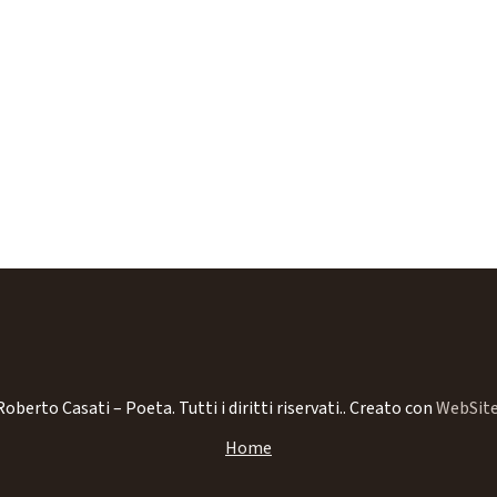
oberto Casati – Poeta. Tutti i diritti riservati..
Creato con
WebSite
Home
Biografia