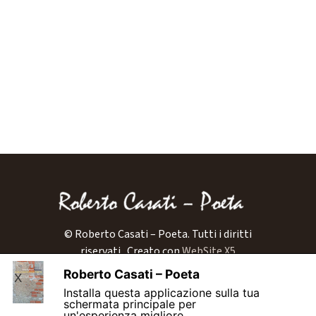
© Roberto Casati – Poeta. Tutti i diritti
riservati..
Creato con
WebSite X5
Home
Roberto Casati – Poeta
X
Biografia
Installa questa applicazione sulla tua
schermata principale per
Libri
un'esperienza migliore