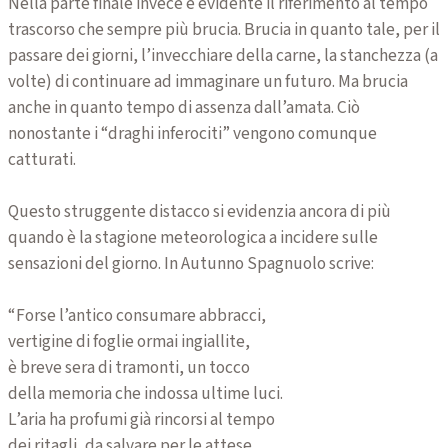
Nella parte finale invece è evidente il riferimento al tempo
trascorso che sempre più brucia. Brucia in quanto tale, per il
passare dei giorni, l’invecchiare della carne, la stanchezza (a
volte) di continuare ad immaginare un futuro. Ma brucia
anche in quanto tempo di assenza dall’amata. Ciò
nonostante i “draghi inferociti” vengono comunque
catturati.
Questo struggente distacco si evidenzia ancora di più
quando è la stagione meteorologica a incidere sulle
sensazioni del giorno. In Autunno Spagnuolo scrive:
“Forse l’antico consumare abbracci,
vertigine di foglie ormai ingiallite,
è breve sera di tramonti, un tocco
della memoria che indossa ultime luci.
L’aria ha profumi già rincorsi al tempo
dei ritagli, da salvare per le attese