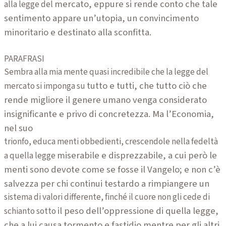
mercato, eppure si rende conto che tale
alla legge del
sentimento appare un’utopia,
un convincimento
minoritario e destinato alla sconfitta.
PARAFRASI
Sembra alla mia mente quasi incredibile che la legge del
tutto e tutti, che tutto ciò che
mercato si imponga su
rende migliore il genere umano venga
considerato
insignificante e privo di concretezza. Ma l’Economia,
nel suo
trionfo, educa menti obbedienti, crescendole nella fedeltà
miserabile e disprezzabile, a cui però le
a quella legge
menti sono devote come se fosse
il Vangelo; e non c’è
salvezza per chi continui testardo a rimpiangere un
sistema di valori differente, finché il cuore non gli cede di
il peso dell’oppressione di quella legge,
schianto sotto
che a lui causa tormento e
fastidio mentre per gli altri